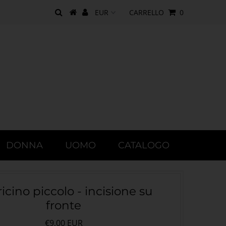
CARRELLO
0
DONNA
UOMO
CATALOGO
icino piccolo - incisione su
fronte
€9,00 EUR