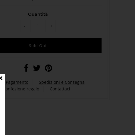
Quantità
-
+
 di Pagamento
Spedizioni e Consegna
Confezione regalo
Contattaci