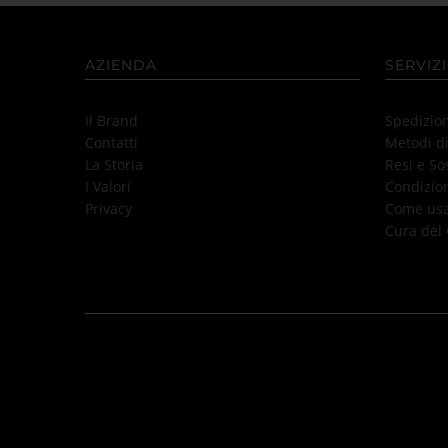
AZIENDA
SERVIZI
Il Brand
Spedizio
Contatti
Metodi d
La Storia
Resi e So
I Valori
Condizion
Privacy
Come usar
Cura del 