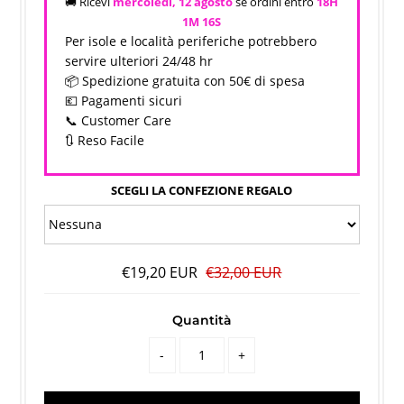
🚚 Ricevi
mercoledì, 12 agosto
se ordini entro
18H
1M
16S
Per isole e località periferiche potrebbero
servire ulteriori 24/48 hr
📦 Spedizione gratuita con 50€ di spesa
💶 Pagamenti sicuri
📞 Customer Care
🔃 Reso Facile
SCEGLI LA CONFEZIONE REGALO
€19,20 EUR
€32,00 EUR
Quantità
-
+