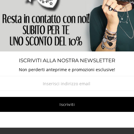
Metodi
ISCRIVITI ALLA NOSTRA NEWSLETTER
Non perderti anteprime e promozioni esclusive!
Dettagli
 acciaio, indossabile come girocollo doppio giro o a giro singolo. Il
ci e Madonnina di cui 2 incastonati con cristalli. Montatura in acc
lore anche a contatto con l'acqua e detergenti - adatto per l'uso 
 cm
a 99 cm + 4 di estensione