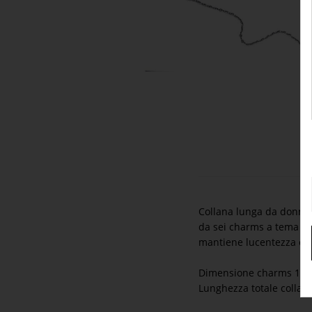
Collana lunga da donna in
da sei charms a tema Cro
mantiene lucentezza e co
Dimensione charms 1.5
Lunghezza totale collan