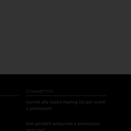
CONNETTITI
Iscriviti alla nostra mailing list per sconti
e promozioni
Non perderti anteprime e promozioni
esclusive!