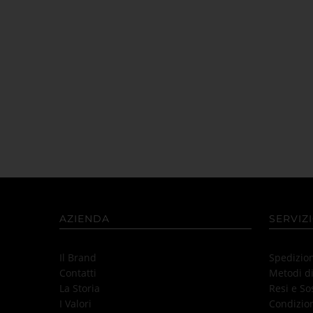
AZIENDA
SERVIZI
Il Brand
Spedizio
Contatti
Metodi d
La Storia
Resi e So
I Valori
Condizion