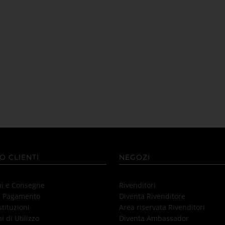
O CLIENTI
NEGOZI
ni e Consegne
Rivenditori
i Pagamento
Diventa Rivenditore
stituzioni
Area riservata Rivenditori
i di Utilizzo
Diventa Ambassador