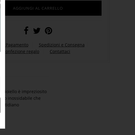
 di Pagamento
Spedizioni e Consegna
Confezione regalo
Contattaci
 gioiello è impreziosito
iaio inossidabile che
quotidiano