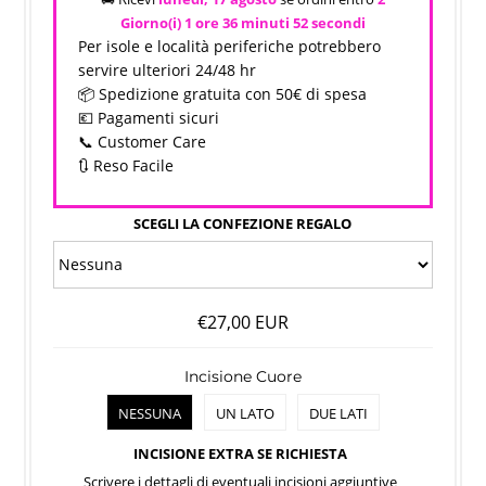
Giorno(i)
1 ore 36 minuti
52 secondi
Per isole e località periferiche potrebbero
servire ulteriori 24/48 hr
📦 Spedizione gratuita con 50€ di spesa
💶 Pagamenti sicuri
📞 Customer Care
🔃 Reso Facile
SCEGLI LA CONFEZIONE REGALO
€27,00 EUR
Incisione Cuore
NESSUNA
UN LATO
DUE LATI
INCISIONE EXTRA SE RICHIESTA
Scrivere i dettagli di eventuali incisioni aggiuntive