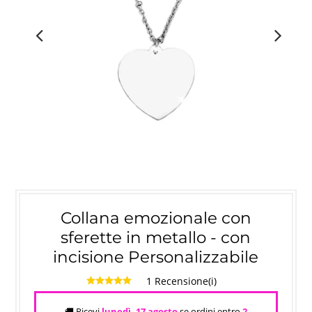
Collana emozionale con
sferette in metallo - con
incisione Personalizzabile
1 Recensione(i)
🚚 Ricevi
lunedì, 17 agosto
se ordini entro
2