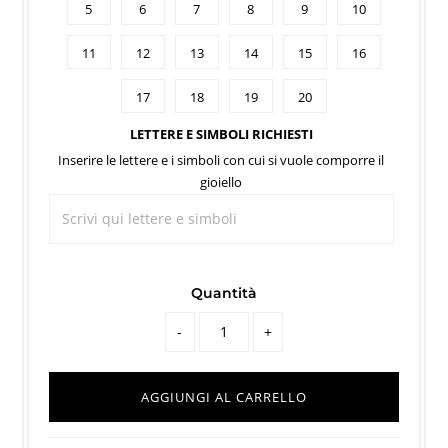
5
6
7
8
9
10
11
12
13
14
15
16
17
18
19
20
LETTERE E SIMBOLI RICHIESTI
Inserire le lettere e i simboli con cui si vuole comporre il
gioiello
Quantità
-
+