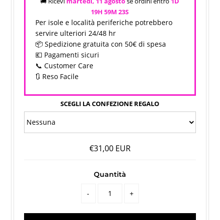
🚚 Ricevi
martedì, 11 agosto
se ordini entro
1D
19H 59M
23S
Per isole e località periferiche potrebbero
servire ulteriori 24/48 hr
📦 Spedizione gratuita con 50€ di spesa
💶 Pagamenti sicuri
📞 Customer Care
🔃 Reso Facile
SCEGLI LA CONFEZIONE REGALO
€31,00 EUR
Quantità
-
+