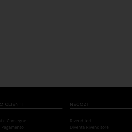
O CLIENTI
NEGOZI
ni e Consegne
Rivenditori
i Pagamento
Diventa Rivenditore