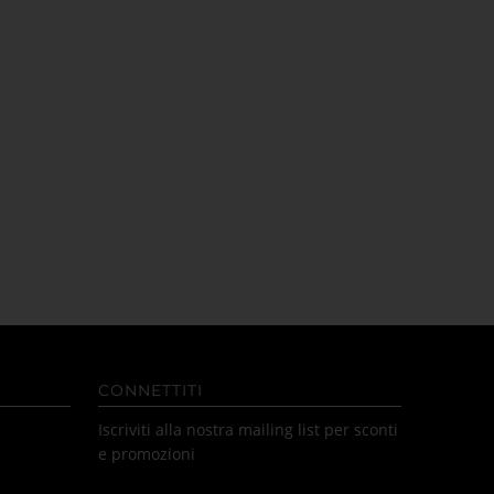
CONNETTITI
Iscriviti alla nostra mailing list per sconti
e promozioni