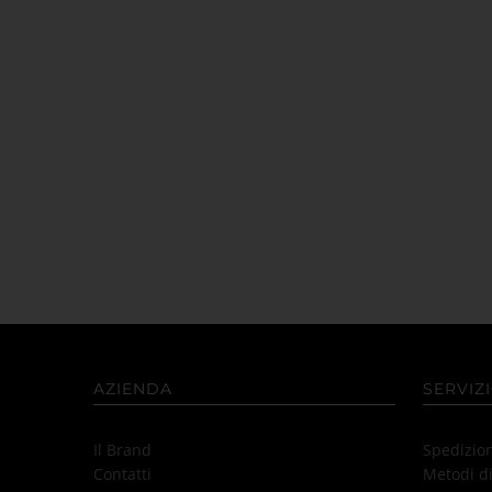
AZIENDA
SERVIZI
Il Brand
Spedizio
Contatti
Metodi d