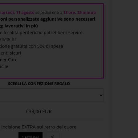
artedì, 11 agosto
se ordini entro
13 ore, 25 minuti
sioni personalizzate aggiuntive sono necessari
gg lavorativi in più
 e località periferiche potrebbero servire
 24/48 hr
ione gratuita con 50€ di spesa
enti sicuri
mer Care
acile
SCEGLI LA CONFEZIONE REGALO
€33,00 EUR
Incisione EXTRA sul retro del cuore
NESSUNA
SÌ