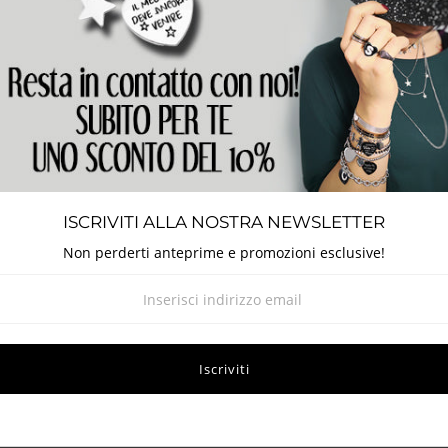
Dettagli
mozionale, grazie alle incisioni, disponibili in tante varianti, ti perm
 messaggio, comunicare, parlare di te. Se non trovassi la frase che 
cidere tu cosa incidere configurando il tuo bracciale personalizza
 un materiale che mantiene il proprio colore inalterato nel tempo. No
ISCRIVITI ALLA NOSTRA NEWSLETTER
i e profumo. Potrete indossare il vostro gioiello sempre, in qualsi
Non perderti anteprime e promozioni esclusive!
recciati infilati su catenella
forma di cuore
e a laser ad alta tecnologia con colorazione nera
ibes only"
, chiusura con moschettone
ncisioni aggiuntive
 si desiderano incidere