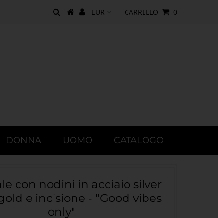
CARRELLO
0
DONNA
UOMO
CATALOGO
le con nodini in acciaio silver
gold e incisione - "Good vibes
only"