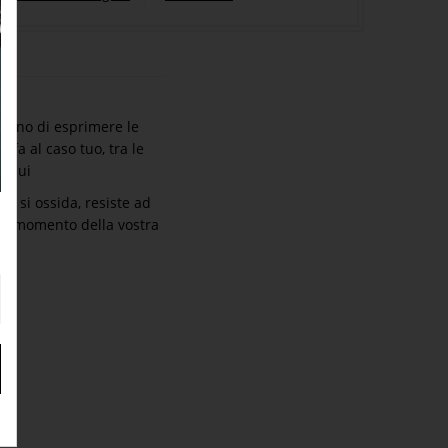
ettono di esprimere le
fa al caso tuo, tra le
to
qui
n si ossida, resiste ad
asi momento della vostra