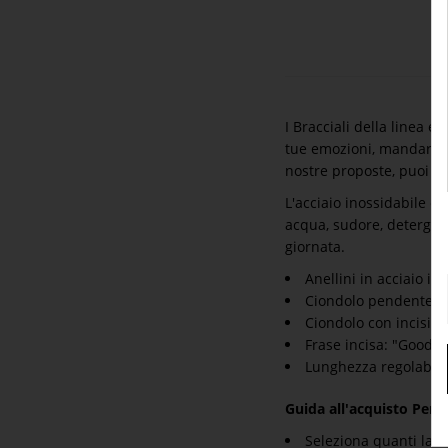
I Bracciali della linea e
tue emozioni, mandare un
nostre proposte, puoi de
L'acciaio inossidabile è
acqua, sudore, detergent
giornata.
Anellini in acciaio int
Ciondolo pendente a 
Ciondolo con incision
Frase incisa: "Good v
Lunghezza regolabile
Guida all'acquisto Per i
Seleziona quanti lati