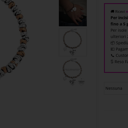
🚚 Ricevi
m
Per inci
fino a 5 
Per isole
ulteriori
📦 Spediz
💶 Pagam
📞 Custo
🔃 Reso F