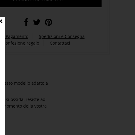
 di Pagamento
Spedizioni e Consegna
Confezione regalo
Contattaci
o questo modello adatto a
n si ossida, resiste ad
si momento della vostra