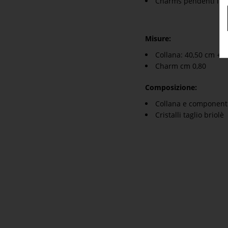
Charms pendenti in a
Misure:
Collana: 40,50 cm + 5
Charm cm 0,80
Composizione:
Collana e componenti
Cristalli taglio briolè