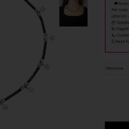
🚚 Ricev
Per isole
ulteriori
📦 Spediz
💶 Pagam
📞 Custo
🔃 Reso F