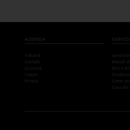
AZIENDA
SERVIZI
Il Brand
Spedizio
Contatti
Metodi d
La Storia
Resi e So
I Valori
Condizion
Privacy
Come usar
Cura del 