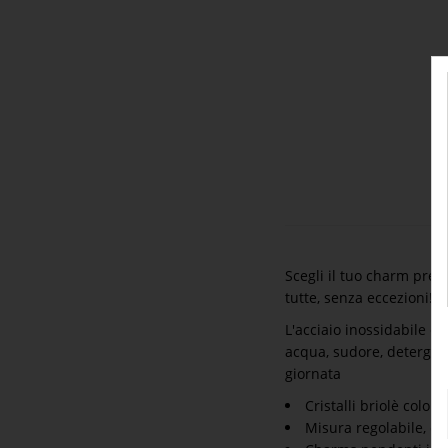
Scegli il tuo charm pref
tutte, senza eccezioni!
L'acciaio inossidabile è
acqua, sudore, detergent
giornata
Cristalli briolè colorat
Misura regolabile, c