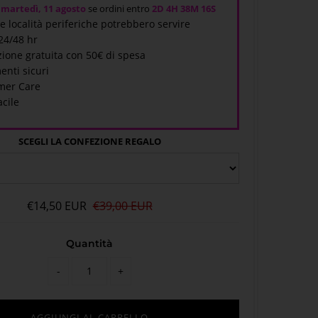
i
martedì, 11 agosto
se ordini entro
2D
4H 38M
16S
 e località periferiche potrebbero servire
 24/48 hr
ione gratuita con 50€ di spesa
enti sicuri
mer Care
acile
SCEGLI LA CONFEZIONE REGALO
€14,50 EUR
€39,00 EUR
Quantità
-
+