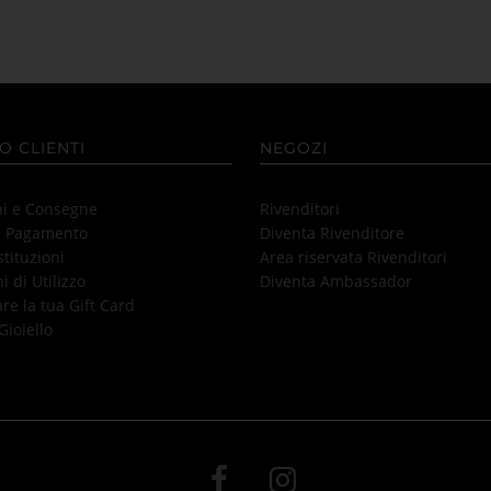
O CLIENTI
NEGOZI
ni e Consegne
Rivenditori
i Pagamento
Diventa Rivenditore
stituzioni
Area riservata Rivenditori
i di Utilizzo
Diventa Ambassador
e la tua Gift Card
Gioiello