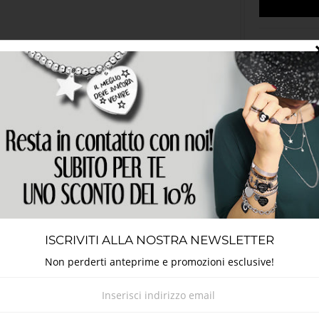
Metodi
Dettagli
erito o indossali tutti. La linea semplice, il design minimal rendon
 un materiale che mantiene il proprio colore inalterato nel tempo. No
ISCRIVITI ALLA NOSTRA NEWSLETTER
i e profumo.Potrete indossare il vostro gioiello sempre, in qualsia
Non perderti anteprime e promozioni esclusive!
i
hiusura con moschettone